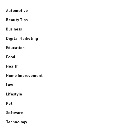
Automotive
Beauty Tips
Business
Digital Marketing
Education
Food
Health
Home Improvement
Law
Lifestyle
Pet
Software
Technology