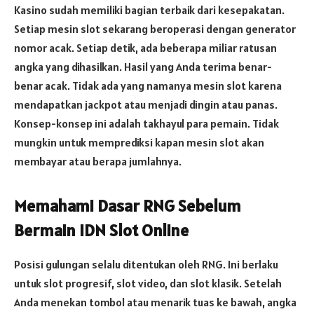
Kasino sudah memiliki bagian terbaik dari kesepakatan.
Setiap mesin slot sekarang beroperasi dengan generator
nomor acak. Setiap detik, ada beberapa miliar ratusan
angka yang dihasilkan. Hasil yang Anda terima benar-
benar acak. Tidak ada yang namanya mesin slot karena
mendapatkan jackpot atau menjadi dingin atau panas.
Konsep-konsep ini adalah takhayul para pemain. Tidak
mungkin untuk memprediksi kapan mesin slot akan
membayar atau berapa jumlahnya.
Memahami Dasar RNG Sebelum
Bermain IDN Slot Online
Posisi gulungan selalu ditentukan oleh RNG. Ini berlaku
untuk slot progresif, slot video, dan slot klasik. Setelah
Anda menekan tombol atau menarik tuas ke bawah, angka