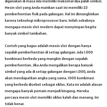
digunakan di masa lalu memiliki maksimal dua puluh simbol.
Mesin slot yang Anda mainkan saat ini memiliki 22
pemberhentian fisik pada gulungan. Hal ini dimungkinkan
karena teknologi mikroprosesor baru. Inilah sebabnya
mengapa mesin slot modern dapat menyimpan begitu
banyak simbol tambahan.
Contoh yang bagus adalah mesin slot dengan hanya
sepuluh pemberhentian di setiap gulungan. Ada 1.000
kombinasi berbeda yang mungkin dengan sepuluh
pemberhentian. Jika Anda mengalikan berapa banyak
simbol yang ada di setiap gulungan dengan 1.000, Anda
akan mendapatkan angka yang sama. 1000 kombinasi
yang berbeda disebut sebagai siklus. Kata ini adalah alasan
mengapa banyak pemain menjadi bingung. Mereka
percaya mesin slot memiliki siklus kalah dan menang. Ini
tidak benar.