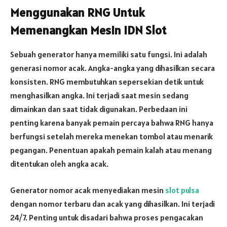
Menggunakan RNG Untuk
Memenangkan Mesin IDN Slot
Sebuah generator hanya memiliki satu fungsi. Ini adalah
generasi nomor acak. Angka-angka yang dihasilkan secara
konsisten. RNG membutuhkan sepersekian detik untuk
menghasilkan angka. Ini terjadi saat mesin sedang
dimainkan dan saat tidak digunakan. Perbedaan ini
penting karena banyak pemain percaya bahwa RNG hanya
berfungsi setelah mereka menekan tombol atau menarik
pegangan. Penentuan apakah pemain kalah atau menang
ditentukan oleh angka acak.
Generator nomor acak menyediakan mesin
slot pulsa
dengan nomor terbaru dan acak yang dihasilkan. Ini terjadi
24/7. Penting untuk disadari bahwa proses pengacakan