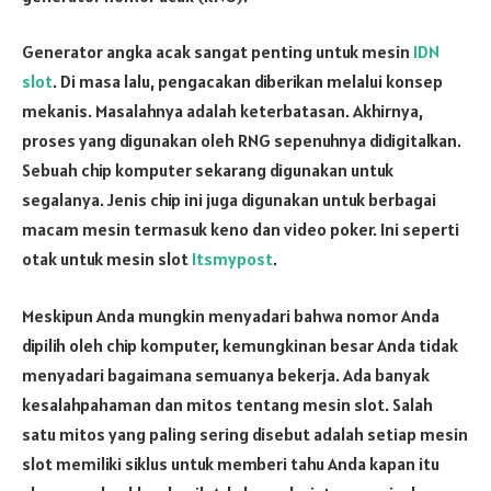
Generator angka acak sangat penting untuk mesin
IDN
slot
. Di masa lalu, pengacakan diberikan melalui konsep
mekanis. Masalahnya adalah keterbatasan. Akhirnya,
proses yang digunakan oleh RNG sepenuhnya didigitalkan.
Sebuah chip komputer sekarang digunakan untuk
segalanya. Jenis chip ini juga digunakan untuk berbagai
macam mesin termasuk keno dan video poker. Ini seperti
otak untuk mesin slot
Itsmypost
.
Meskipun Anda mungkin menyadari bahwa nomor Anda
dipilih oleh chip komputer, kemungkinan besar Anda tidak
menyadari bagaimana semuanya bekerja. Ada banyak
kesalahpahaman dan mitos tentang mesin slot. Salah
satu mitos yang paling sering disebut adalah setiap mesin
slot memiliki siklus untuk memberi tahu Anda kapan itu