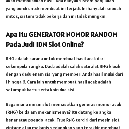
akan membuahkan hasil. Ada banyak sistem penjualan
yang buruk untuk membuat ini terjadi. Ini hanyalah sebuah
mitos, sistem tidak bekerja dan ini tidak mungkin.
Apa Itu GENERATOR NOMOR RANDOM
Pada Judi IDN Slot Online?
RNG adalah sarana untuk membuat hasil acak dari
sekumpulan angka. Dadu adalah salah satu alat RNG klasik
dengan dadu enam sisi yang memberi Anda hasil mulai dari
1 hingga 6. Cara lain untuk membuat hasil acak adalah
setumpuk kartu serta koin dua sisi.
Bagaimana mesin slot memasukkan generasi nomor acak
(RNG) ke dalam mekanismenya? Itu datang ke angka
benar atau pseudo-acak. True RNG terdiri dari mesin slot
vintage atau mekanis sedangkan yang terakhir membuat