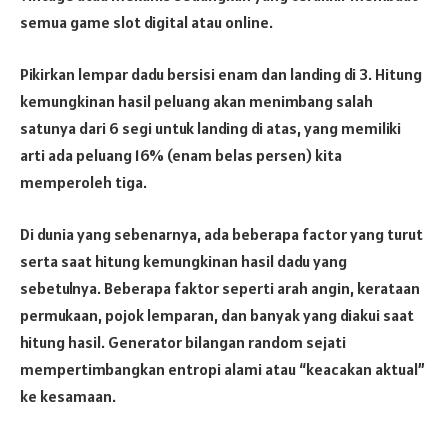
semua game slot digital atau online.
Pikirkan lempar dadu bersisi enam dan landing di 3. Hitung
kemungkinan hasil peluang akan menimbang salah
satunya dari 6 segi untuk landing di atas, yang memiliki
arti ada peluang 16% (enam belas persen) kita
memperoleh tiga.
Di dunia yang sebenarnya, ada beberapa factor yang turut
serta saat hitung kemungkinan hasil dadu yang
sebetulnya. Beberapa faktor seperti arah angin, kerataan
permukaan, pojok lemparan, dan banyak yang diakui saat
hitung hasil. Generator bilangan random sejati
mempertimbangkan entropi alami atau “keacakan aktual”
ke kesamaan.